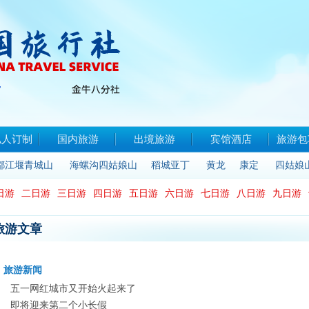
私人订制
国内旅游
出境旅游
宾馆酒店
旅游包
都江堰青城山
海螺沟四姑娘山
稻城亚丁
黄龙
康定
四姑娘
日游
二日游
三日游
四日游
五日游
六日游
七日游
八日游
九日游
旅游文章
旅游新闻
五一网红城市又开始火起来了
即将迎来第二个小长假