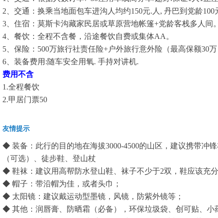
2、交通：换乘当地面包车进沟人均约150元.人, 丹巴到党龄100元
3、住宿：莫斯卡沟藏家民居或草原营地帐篷+党龄客栈多人间
4、餐饮：全程不含餐，沿途餐饮自费或集体AA。
5、保险：500万旅行社责任险+户外旅行意外险（最高保额30
6、装备费用:随车安全用氧. 手持对讲机.
费用不含
1.全程餐饮
2.甲居门票50
友情提示
◆ 装备：此行的目的地在海拔3000-4500的山区，建议携带冲
（可选）、徒步鞋、登山杖
◆ 鞋袜：建议用高帮防水登山鞋、袜子不少于2双，鞋应该充
◆ 帽子：带沿帽为佳，或者头巾；
◆ 太阳镜：建议戴运动型墨镜，风镜，防紫外镜等；
◆ 其他：润唇膏、防晒霜（必备），环保垃圾袋、创可贴、小