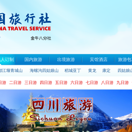
私人订制
国内旅游
出境旅游
宾馆酒店
旅游包
都江堰青城山
海螺沟四姑娘山
稻城亚丁
黄龙
康定
四姑娘
日游
二日游
三日游
四日游
五日游
六日游
七日游
八日游
九日游