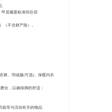
.
。甲居藏寨标准间住宿
万）（不含财产险）。
锋衣裤、羽绒服(可选)、保暖内衣
分磨合，以确保脚的舒适；
药箱等与活动有关的物品