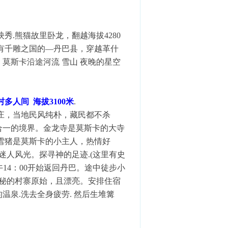
映秀.熊猫故里卧龙，翻越海拔4280
到有千雕之国的—丹巴县，穿越革什
 莫斯卡沿途河流 雪山 夜晚的星空
多人间 海拔3100米
.
庄，当地民风纯朴，藏民都不杀
合一的境界。金龙寺是莫斯卡的大寺
雪猪是莫斯卡的小主人，热情好
迷人风光。探寻神的足迹.(这里有史
午14：00开始返回丹巴。途中徒步小
个神秘的村寨原始，且漂亮。安排住宿
泉.洗去全身疲劳. 然后生堆篝