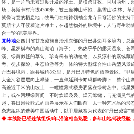
体，是一片尚未被过度开发的净土。是横跨甘孜、阿坝两州，
场，莫斯卡村海拔4300米，被三座神山环抱，集雪山\森林、
就像诗意的栖息地，牧民们在精神领袖金龙寺日穹活佛的主持
莫斯卡人守候着这片净土，在超然物外的胜境中，人与野生动物
合一”的完美境界。
党岭地
处四川省甘孜藏族自治州东部的丹巴县边耳乡境内，总面
峰、星罗棋布的高山湖泊（海子）、热热乎乎的露天温泉、苍
溪、绿茵似毯的草甸、珍奇稀有的动植物、以及淳朴的嘉绒藏
考、徒步探险、生态旅游等为一体的特大型综合性山岳型风景
丹巴县境内，距县城约8公里，是丹巴具特色的旅游景区。“甲
大金河谷层层向上攀缘，一直伸延到卡帕玛群峰脚下，整个山
高差近千米的山坡上，一幢幢藏式楼房洒落在绿树丛中。或星
上，或在河坝绿茵间，不时炊烟袅袅、烟云缭绕，与充满灵气
起，将田园牧歌式的画卷展示在人们眼前，以一种艺术品的形态
杂志组织的选美中国活动中，以甲居藏寨为代表的“丹巴藏寨”被
◆ 本线路已经连续组织6年.沿途相当熟悉，多年山地驾驶经验