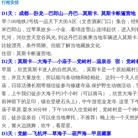
行程安排
D1天： 成都—卧龙—巴郎山—丹巴---莫斯卡. 莫斯卡帐篷营地
早:7:00地铁2号线一品天下大街A区（文杏酒家门口）集合，经
米巴郎山，过苹果故乡—小金. .看绵连雪山.连绵起伏，进入
扎河，河欣赏天堂谷风光, 到达丹巴后换乘当地车辆进入莫斯卡.
比较漂亮，条件简陋。但能了解当地藏族文化.
住宿：莫斯卡帐篷营地.
D2天：莫斯卡—大海子—小庙子—党岭村—温泉谷 宿： 党岭村
早晨 ，欣赏莫斯卡迷人的自然风光。，莫斯卡是一个原始藏村
生，并且大量放生，所以能与各动物和睦相处。达到一个天人
庙，日琼活佛长期带领信徒参与修建寺庙.保护野生动物活动，
客，上午我们徒步大海子约3个小时（可以骑马），欣赏大海子
前神留下的足印，镶在坚硬石头上)，中午游览金龙寺. 这里 下
庙子草原.耍水30分钟，下午18:00入住党岭村，党岭村是一
后，徒步温泉谷（可以坐当地摩托，不推荐）晚上泡一个天然的温
火，篝火边跳舞，吹牛，看星星。
D3天：党龄—飞机坪—草海子—葫芦海—甲居藏寨