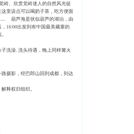
地党岭。欣赏党岭迷人的自然风光徒
在这里设点可以喝奶子茶，吃方便面
... 葫芦海是状似葫芦的湖泊，由
16:00出发到有中国最美藏寨的
.
子洗澡. 洗头待遇，晚上同样篝火
一路摄影，经巴郎山回到成都，到达
。解释权归组织。
座