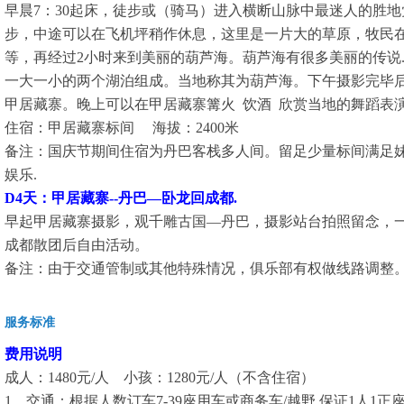
早晨7：30起床，徒步或（骑马）进入横断山脉中最迷人的胜
步，中途可以在飞机坪稍作休息，这里是一片大的草原，牧民
等，再经过2小时来到美丽的葫芦海。葫芦海有很多美丽的传说..
一大一小的两个湖泊组成。当地称其为葫芦海。下午摄影完毕后，
甲居藏寨。晚上可以在甲居藏寨篝火 饮酒 欣赏当地的舞蹈表演,
住宿：甲居藏寨标间 海拔：2400米
备注：国庆节期间住宿为丹巴客栈多人间。留足少量标间满足妹
娱乐.
D4天：甲居藏寨--丹巴—卧龙回成都.
早起甲居藏寨摄影，观千雕古国—丹巴，摄影站台拍照留念，
成都散团后自由活动。
备注：由于交通管制或其他特殊情况，俱乐部有权做线路调整
服务标准
费用说明
成人：1480元/人 小孩：1280元/人（不含住宿）
1、交通：根据人数订车7-39座用车或商务车/越野.保证1人1正