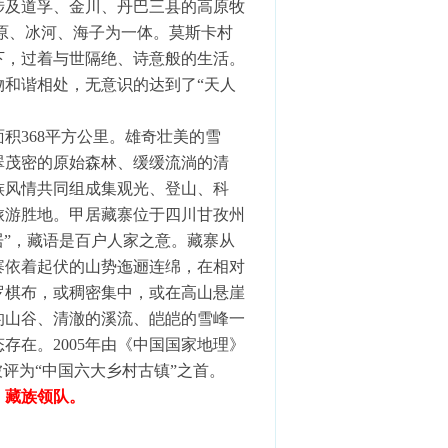
涉及道孚、金川、丹巴三县的高原牧
草原、冰河、海子为一体。莫斯卡村
下，过着与世隔绝、诗意般的生活。
和谐相处，无意识的达到了“天人
积368平方公里。雄奇壮美的雪
翠茂密的原始森林、缓缓流淌的清
族风情共同组成集观光、登山、科
旅游胜地。
甲居藏寨位于四川甘孜州
居”，藏语是百户人家之意。藏寨从
寨依着起伏的山势迤逦连绵，在相对
罗棋布，或稠密集中，或在高山悬崖
的山谷、清澈的溪流、皑皑的雪峰一
存在。2005年由《中国国家地理》
评为“中国六大乡村古镇”之首。
，藏族领队。