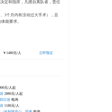
队决定和指挥，凡擅自离队者，责任
病、3个月内有没动过大手术），且
的体能要求。
。
￥1480元/人
立即预定
000元/人起
游
2880元/人起
四日游
电询
游
1180元/人
界（哈利路亚山，田家
电询