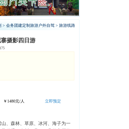
制
>
会务团建定制旅游户外自驾
> 旅游线路
藏寨摄影四日游
75
￥1480元/人
立即预定
雪山、森林、草原、冰河、海子为一