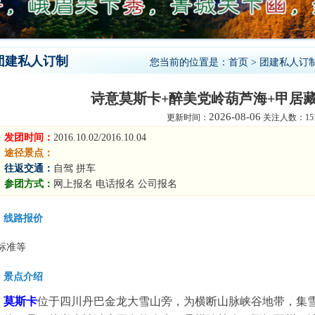
团建私人订制
您当前的位置是：
首页
>
团建私人订
诗意莫斯卡+醉美党岭葫芦海+甲居
2026-08-06
更新时间：
关注人数：151
发团时间：
2016.10.02/2016.10.04
途径景点：
往返交通：
自驾 拼车
参团方式：
网上报名 电话报名 公司报名
线路报价
标准等
景点介绍
莫斯卡
位于四川丹巴金龙大雪山旁，为横断山脉峡谷地带，集