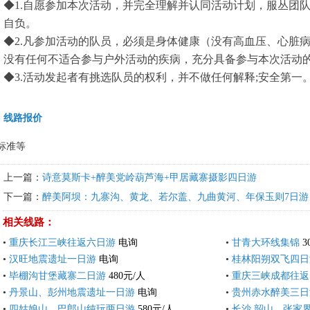
◆1.自愿参加本次活动，并完全理解并认同活动计划，服丛团
自负。
◆2.凡参加活动的队员，必须是身体健康（没有高血压、心脏
没有任何不适合参与户外活动的疾病，充分具备参与本次活动
◆3.活动发起者有挑选队员的权利，并不做任何解释;安全第一
线路报价
标准等
上一篇：
诗意莫斯卡+醉美党岭葫芦海+甲居藏寨摄影四日游
下一篇：
醉美阿坝：九寨沟、黄龙、若尔盖、九曲黄河、年保玉则7日游
相关线路：
•
重庆长江三峡往返六日游
电询
•
甘青大环线集锦
3
•
汉旺地震遗址一日游
电询
•
桂林阳朔双飞四日
•
毕棚沟甘堡藏寨二日游
480元/人
•
重庆三峡成都往返
•
丹景山、彭州地震遗址一日游
电询
•
贵州赤水醉美三日
•
四姑娘山、巴郎山纯玩两日游
580元/人
•
长沙.韶山、张家