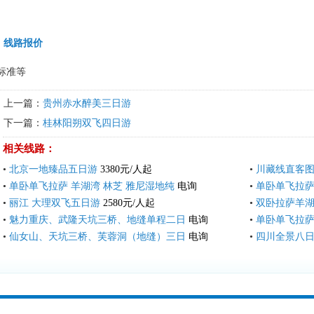
线路报价
标准等
上一篇：
贵州赤水醉美三日游
下一篇：
桂林阳朔双飞四日游
相关线路：
•
北京一地臻品五日游
3380元/人起
•
川藏线直客
•
单卧单飞拉萨 羊湖湾 林芝 雅尼湿地纯
电询
•
单卧单飞拉萨
•
丽江 大理双飞五日游
2580元/人起
•
双卧拉萨羊湖
•
魅力重庆、武隆天坑三桥、地缝单程二日
电询
•
单卧单飞拉萨
•
仙女山、天坑三桥、芙蓉洞（地缝）三日
电询
•
四川全景八