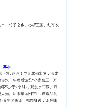
之市、竹子之乡、桫椤王国、红军长
住：赤水
讯正常. 谢谢！早晨成都出发，沿成
赤水，午餐后游览“小家碧玉、万
间不少于2小时)，观赏水帘洞、月
风光。后乘车返回市区. 赠送品尝
斛养生老鸭汤，鸭肉酥透；汤鲜味