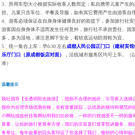
3、所用车型大小根据实际收客人数而定；私自携带儿童产生的
担。儿童只含车位、半餐及导服，如有其它费用产生由游客自
4、游客必须保证在自身身体健康良好的前提下，参加旅行社安
游客因自身身体不适而发生任何意外，旅行社不承担责任。因
多，多为湿地，请注意脚下安全，着软底运动防滑鞋为宜。
5、统一集合上车：早6:30 左右
成都人民公园正门口（建材宾馆
乐厅门口（原成都饭店对面）
，
沿线城市服务区均可上车。（以
准）
温馨提示
我社倡导【全透明阳光旅游】，抵制不合理的低价，引导客人选择
报价为合理市场优惠价格，全程质量跟踪，以优质的接待和规范的
小网站或低价挂靠网站和我们比价格，一样的行程感受不一样的服
质量，让你的旅行更简单方便，我们的宗旨是打造零投诉服务，相
务单位。每年超量的回头客印证了你选择了我们，愉快的心情和贴