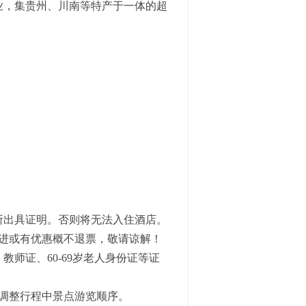
业，集贵州、川南等特产于一体的超
。
；
所出具证明。否则将无法入住酒店。
进或有优惠概不退票，敬请谅解！
师证、60-69岁老人身份证等证
调整行程中景点游览顺序。