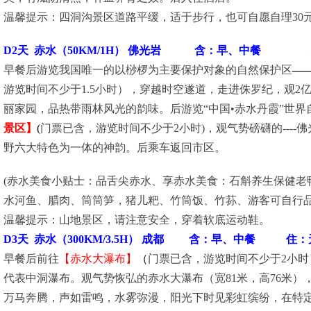
温馨提示：四洞沟景区道路平缓，适于步行，也可自愿自理30
D2天 赤水（50KM/1H） 佛光岩 含：早、中餐 
早餐后游览我国唯一的以桫椤为主要保护对象的自然保护区
—
游览时间不少于1.5小时），穿越时空遂道，走进侏罗纪，观2
丽家园，品热带雨林风光的韵味。后游览“中国•赤水丹霞”世界
景区】
(
门票已含，游览时间不少于2小时)，观气势磅礴的---
野六大特色为一体的神韵。后乘车返回市区。
(赤水美食小贴士：品舌尖赤水、享赤水美食：石斛养生保健老
水河鱼、腊肉、筒筒笋，猪儿粑、竹筒饭、竹荪、游客可自行品
温馨提示：山地景区，请注意安全，穿着软底运动鞋。
D3天 赤水（300KM/3.5H） 成都 含：早、中餐 住
早餐后前往
【赤水大瀑布】
（
门票已含，游览时间不少于2小
代表中洞瀑布。观气势恢弘的赤水大瀑布（宽81米，高76米）
万马奔腾，声如雷鸣，水雾弥漫，阳光下时见彩虹缤纷，在特