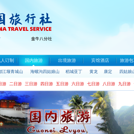
私人订制
国内旅游
出境旅游
宾馆酒店
旅游包
都江堰青城山
海螺沟四姑娘山
稻城亚丁
黄龙
康定
四姑娘
日游
二日游
三日游
四日游
五日游
六日游
七日游
八日游
九日游