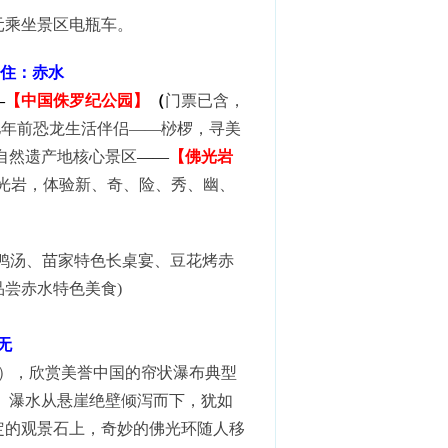
元乘坐景区电瓶车。
住：赤水
—
【中国侏罗纪公园】
（
门票已含，
亿年前恐龙生活伴侣——桫椤，寻美
自然遗产地核心景区
——
【佛光岩
-佛光岩，体验新、奇、险、秀、幽、
鸭汤、苗家特色长桌宴、豆花烤赤
尝赤水特色美食)
：无
时），欣赏美誉中国的帘状瀑布典型
， 瀑水从悬崖绝壁倾泻而下，犹如
定的观景石上，奇妙的佛光环随人移