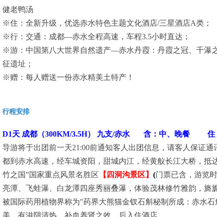
健老鸭汤
※住：全新升级，优选赤水特色主题文化酒店/三星酒店A类；
※行：交通：成都—赤水全程高速，车程3.5小时直达；
※游：中国第八大世界自然遗产—赤水丹霞：丹霞之冠、千瀑
征遗址；
※赠：每人赠送一份赤水精美土特产！
行程安排
D1天 成都（300KM/3.5H） 九支/赤水 含：中、晚餐 
导游将于出团前一天21:00前通知客人出团信息，请客人保证通
都到赤水高速，经车城资阳，甜城内江，经黄舣长江大桥，抵达
竹之国”国家重点风景名胜区
【四洞沟景区】
(
门票已含，游览时
亮潭、飞蛙瀑、白龙潭四座秀丽叠瀑，体验茂林修竹雅韵，旖旎
被国际药用植物界称为"药界大熊猫金钗石斛秘制所成：赤水石
美，有滋阴清热，补血养肾之效。后入住酒店。