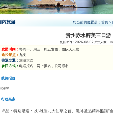
国内旅游
您当前的位置是：
首页
>
贵州赤水醉美三日游
2026-08-07
更新时间：
关注人数：188
发团时间：
每周一、周三、周五发团，团队天天发
途径景点：
九支
往返交通：
旅游大巴
参团方式：
电话报名，网上报名，公司报名
线路报价
标准等
行程亮点
※品：特别赠送：以“雄踞九大仙草之首、滋补圣品药界熊猫”