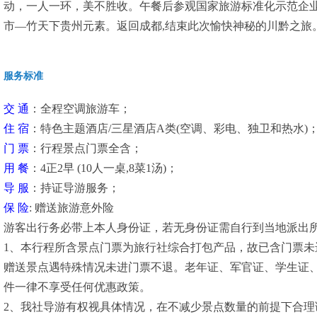
动，一人一环，美不胜收。午餐后参观国家旅游标准化示范企
市—竹天下贵州元素。返回成都,结束此次愉快神秘的川黔之旅
服务标准
交 通
：全程空调旅游车；
住 宿
：特色主题酒店/三星酒店A类(空调、彩电、独卫和热水)
门 票
：行程景点门票全含；
用 餐
：4正2早 (10人一桌,8菜1汤)；
导 服
：持证导游服务；
保 险
: 赠送旅游意外险
游客出行务必带上本人身份证，若无身份证需自行到当地派出
1、本行程所含景点门票为旅行社综合打包产品，故已含门票未
赠送景点遇特殊情况未进门票不退。老年证、军官证、学生证、教
件一律不享受任何优惠政策。
2、我社导游有权视具体情况，在不减少景点数量的前提下合理