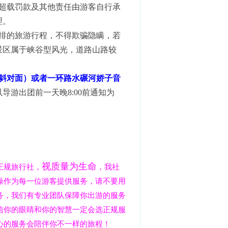
超载罚款及其他责任由游客自行承
理。
排的旅游行程，不得欺骗隐瞒，若
景区属于峡谷型风光，道路山路较
斜对面）或者一环路水碾河娇子音
导游出团前一天晚8:00前通知为
视质量为生命
正规旅行社，
，我社
操作为每一位游客提供服务，请不要用
务，我们有专业团队保障你出游的服务
信你的眼睛和你的智慧一定会选正规服
心的服务会陪伴你不一样的旅程！